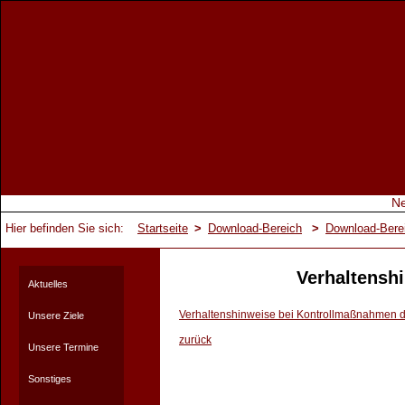
Hier befinden Sie sich:
Startseite
>
Download-Bereich
>
Download-Bere
Verhaltensh
Aktuelles
Verhaltenshinweise bei Kontrollmaßnahmen 
Unsere Ziele
zurück
Unsere Termine
Sonstiges