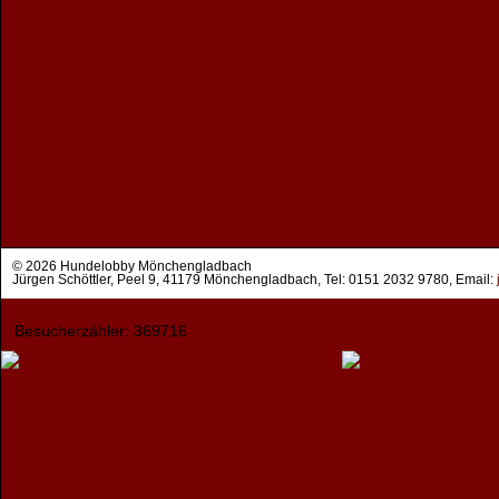
© 2026 Hundelobby Mönchengladbach
Jürgen Schöttler, Peel 9, 41179 Mönchengladbach, Tel: 0151 2032 9780, Email:
Besucherzähler: 369716