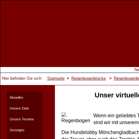
Hier befinden Sie sich:
Startseite
>
Regenbogenbrücke
>
Regenbogenb
Unser virtuel
Aktuelles
Unsere Ziele
Wenn ein geliebtes Ti
Unsere Termine
sind wir mit unserem
Sonstiges
Die Hundelobby Mönchengladbach lä