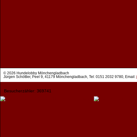
© 2026 Hundelobby Mönchengladbach
Jürgen Schöttler, Peel 9, 41179 Mönchengladbach, Tel: 0151 2032 9780, Email:
Besucherzähler: 369741