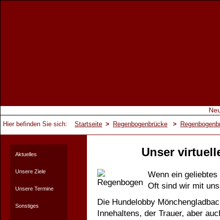
Hier befinden Sie sich:
Startseite
>
Regenbogenbrücke
>
Regenbogenb
Unser virtuel
Aktuelles
Unsere Ziele
Wenn ein geliebtes T
Oft sind wir mit un
Unsere Termine
Die Hundelobby Mönchengladbach 
Sonstiges
Innehaltens, der Trauer, aber auc